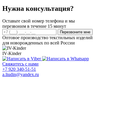
накладки на комод
0
Подушки для беременных
Подушки для беременных
Нужна консультация?
0
Распашонки, ползунки
Распашонки, ползунки
0
Misc
Misc
Оставьте свой номер телефона и мы
перезвоним в течение 15 минут
Метки товаров
Перезвоните мне
Оптовое производство текстильных изделий
для новорожденных по всей России
IV-Kinder
Свяжитесь с нами
+7 920 340-51-51
a.liudin@yandex.ru